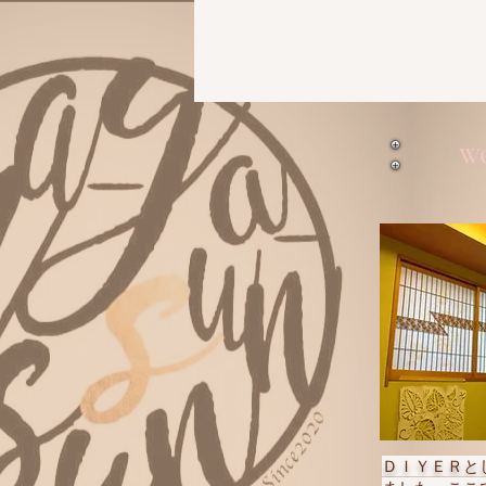
W
ＤＩＹＥＲと