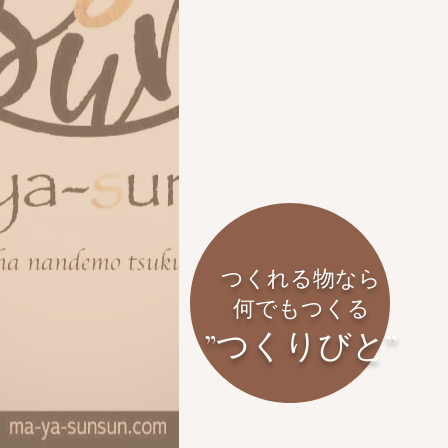
つくれる物なら
何でもつくる
​”つくりびと”