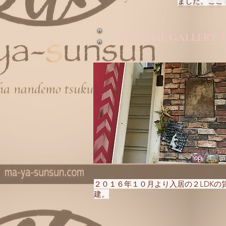
ました。ここ
MY HOME GALLERY
２０１６年１０月より入居の２LDKの
建。